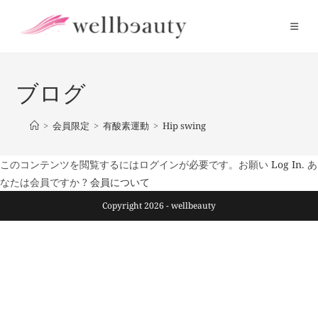
コ
ン
テ
ン
ツ
ブログ
へ
ス
>
会員限定
>
有酸素運動
>
Hip swing
キ
ッ
このコンテンツを閲覧するにはログインが必要です。お願い
Log In
. あ
プ
なたは会員ですか ?
会員について
Copyright 2026 - wellbeauty