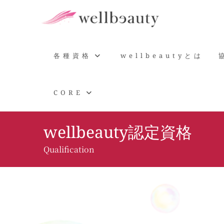
コ
ン
テ
ン
ツ
各種資格
wellbeautyとは
へ
ス
CORE
キ
ッ
プ
wellbeauty認定資格
Q
ualification