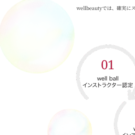
wellbeautyでは、