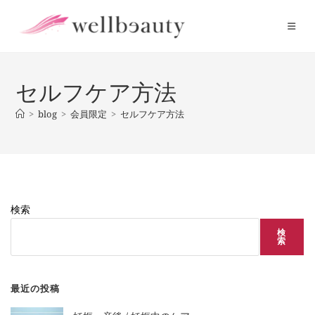
コ
ン
テ
ン
ツ
セルフケア方法
へ
ス
>
blog
>
会員限定
>
セルフケア方法
キ
ッ
プ
検索
検
索
最近の投稿