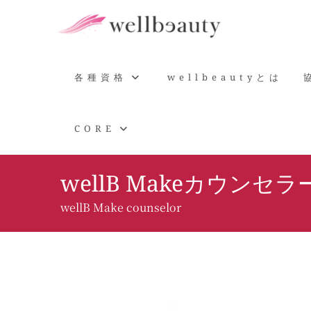
コ
ン
テ
ン
ツ
各種資格
wellbeautyとは
へ
ス
CORE
キ
ッ
プ
wellB Makeカウンセラ
wellB Make counselor