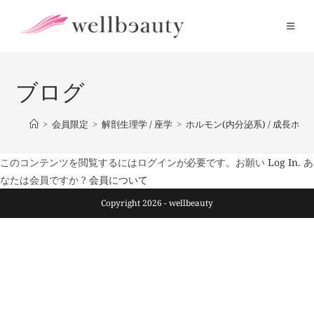
コ
ン
テ
ン
ツ
ブログ
へ
ス
>
会員限定
>
解剖生理学 / 座学
>
ホルモン(内分泌系) / 成長ホル
キ
ッ
このコンテンツを閲覧するにはログインが必要です。お願い
Log In
. あ
プ
なたは会員ですか ?
会員について
Copyright 2026 - wellbeauty